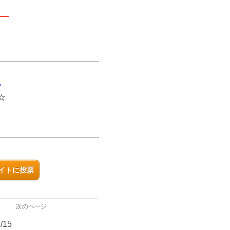
細
ト
☆
イトに投票
次のページ
/15