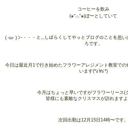
コーヒーを飲み
(๑°⌓︎°๑)ぼーとしていて
( -ω- ) ﾝｰ・・・と...しばらくしてやっとブログのこと
ろです。
今日は最近月1で行き始めたフラワーアレジメント教室での
います(*≧∀≦*)
今月はちょっと早いですがフラワーリース(ク
皆様にも素敵なクリスマスが訪れますよ
次回出勤は12月15日14時〜です