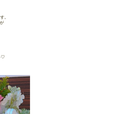
です。
が
ゅ♡