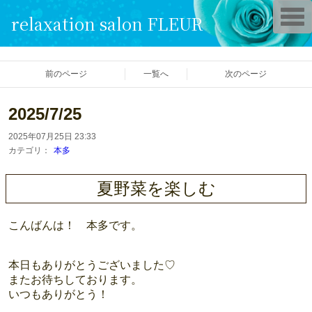
T
relaxation salon FLEUR
o
g
g
l
e
前のページ
一覧へ
次のページ
n
a
v
i
2025/7/25
g
a
2025年07月25日 23:33
t
i
カテゴリ：
本多
o
n
夏野菜を楽しむ
こんばんは！ 本多です。
本日もありがとうございました♡
またお待ちしております。
いつもありがとう！