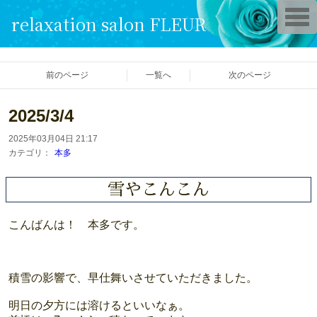
T
relaxation salon FLEUR
o
g
g
l
e
前のページ
一覧へ
次のページ
n
a
v
i
2025/3/4
g
a
2025年03月04日 21:17
t
i
カテゴリ：
本多
o
n
雪やこんこん
こんばんは！ 本多です。
積雪の影響で、早仕舞いさせていただきました。
明日の夕方には溶けるといいなぁ。