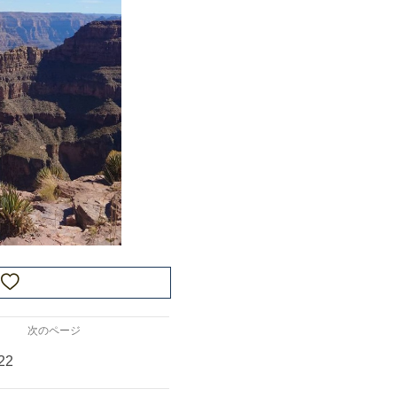
♡
次のページ
22