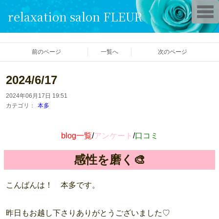
T
relaxation salon FLEUR
o
g
g
l
e
前のページ
一覧へ
次のページ
n
a
v
i
2024/6/17
g
a
2024年06月17日 19:51
t
i
カテゴリ：
本多
o
n
blog一覧
/
アンケート
/
口コミ
感性を磨く🎨
こんばんは！ 本多です。
昨日もお越し下さりありがとうございました♡